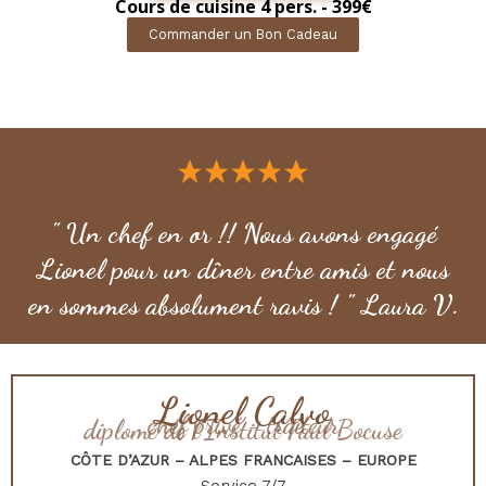
Cours de cuisine 4 pers. - 399€
Commander un Bon Cadeau
" Un chef en or !! Nous avons engagé
Lionel pour un dîner entre amis et nous
en sommes absolument ravis ! " Laura V.
Lionel Calvo
chef privé - traiteur
diplomé de l'Institut Paul Bocuse
CÔTE D’AZUR – ALPES FRANCAISES – EUROPE